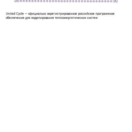
United Cycle — официально зарегистрированное российское программное
обеспечение для моделирования теплоэнергетических систем.
САПР
О КОМПАНИИ
UNITED
Для кого
CYCLE
Услуги
Преимущества
© 2020 М Системы
Карьера
Наши клиенты
САПР UNITED CYCLE
ДОПОЛНИТЕЛЬНО
О продукте
FAQ